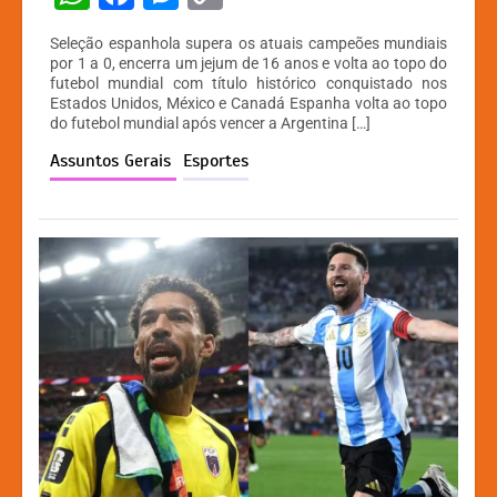
h
a
e
o
Seleção espanhola supera os atuais campeões mundiais
at
c
s
p
por 1 a 0, encerra um jejum de 16 anos e volta ao topo do
futebol mundial com título histórico conquistado nos
s
e
s
y
Estados Unidos, México e Canadá Espanha volta ao topo
A
b
e
Li
do futebol mundial após vencer a Argentina […]
p
o
n
n
Assuntos Gerais
Esportes
p
o
g
k
k
er