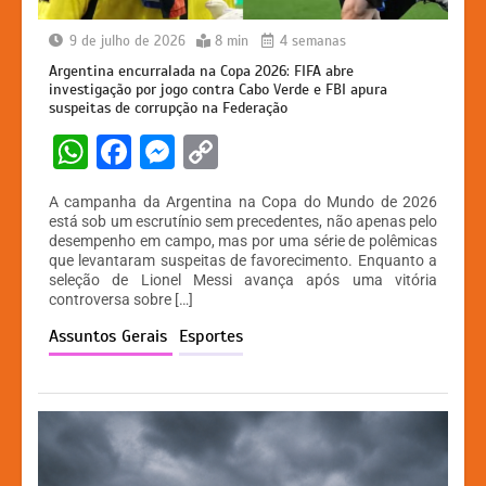
9 de julho de 2026
8 min
4 semanas
Argentina encurralada na Copa 2026: FIFA abre
investigação por jogo contra Cabo Verde e FBI apura
suspeitas de corrupção na Federação
W
F
M
C
h
a
e
o
A campanha da Argentina na Copa do Mundo de 2026
at
c
s
p
está sob um escrutínio sem precedentes, não apenas pelo
desempenho em campo, mas por uma série de polêmicas
s
e
s
y
que levantaram suspeitas de favorecimento. Enquanto a
A
b
e
Li
seleção de Lionel Messi avança após uma vitória
controversa sobre […]
p
o
n
n
Assuntos Gerais
Esportes
p
o
g
k
k
er