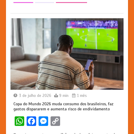
p
o
n
n
p
o
g
k
k
er
3 de julho de 2026
9 min
1 mês
Copa do Mundo 2026 muda consumo dos brasileiros, faz
gastos dispararem e aumenta risco de endividamento
W
F
M
C
h
a
e
o