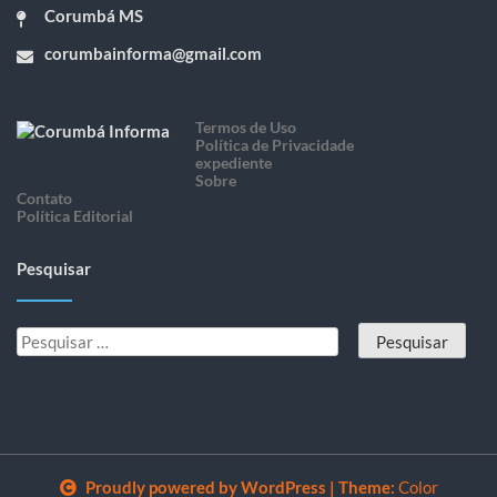
Corumbá MS
corumbainforma@gmail.com
Termos de Uso
Política de Privacidade
expediente
Sobre
Contato
Política Editorial
Pesquisar
Proudly powered by WordPress
|
Theme:
Color