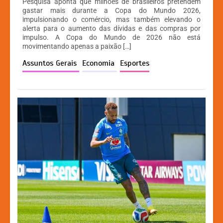
Pesquisa aponta que milhões de brasileiros pretendem
at
c
s
p
gastar mais durante a Copa do Mundo 2026,
impulsionando o comércio, mas também elevando o
s
e
s
y
alerta para o aumento das dívidas e das compras por
A
b
e
Li
impulso. A Copa do Mundo de 2026 não está
movimentando apenas a paixão […]
p
o
n
n
Assuntos Gerais
Economia
Esportes
p
o
g
k
k
er