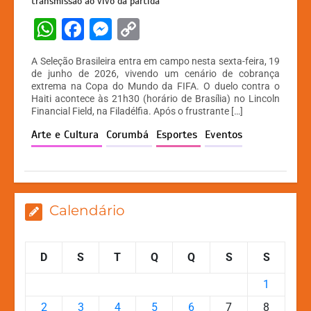
transmissão ao vivo da partida
W
F
M
C
h
a
e
o
A Seleção Brasileira entra em campo nesta sexta-feira, 19
at
c
s
p
de junho de 2026, vivendo um cenário de cobrança
extrema na Copa do Mundo da FIFA. O duelo contra o
s
e
s
y
Haiti acontece às 21h30 (horário de Brasília) no Lincoln
A
b
e
Li
Financial Field, na Filadélfia. Após o frustrante […]
p
o
n
n
Arte e Cultura
Corumbá
Esportes
Eventos
p
o
g
k
k
er
Calendário
D
S
T
Q
Q
S
S
1
2
3
4
5
6
7
8