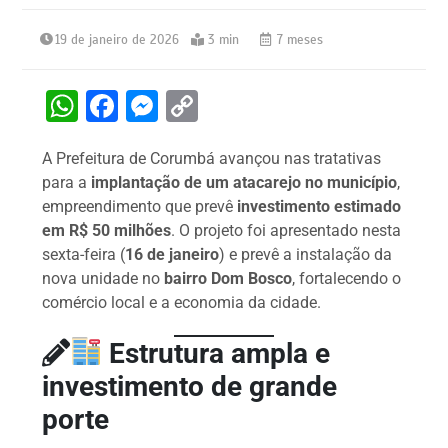
19 de janeiro de 2026
3 min
7 meses
W
F
M
C
h
a
e
o
A Prefeitura de Corumbá avançou nas tratativas
at
c
s
p
para a
implantação de um atacarejo no município
,
s
e
s
y
empreendimento que prevê
investimento estimado
A
b
e
Li
em R$ 50 milhões
. O projeto foi apresentado nesta
sexta-feira (
16 de janeiro
) e prevê a instalação da
p
o
n
n
nova unidade no
bairro Dom Bosco
, fortalecendo o
p
o
g
k
comércio local e a economia da cidade.
k
er
Estrutura ampla e
investimento de grande
porte