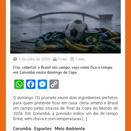
5 de julho de 2026
3 min
1 mês
Frio, cobertor e Brasil em campo: veja como fica o tempo
em Corumbá neste domingo de Copa
W
F
M
C
h
a
e
o
O domingo (5) promete reunir dois ingredientes perfeitos
at
c
s
p
para quem pretende ficar em casa: clima ameno e Brasil
em campo pelas oitavas de final da Copa do Mundo de
s
e
s
y
2026. Em Corumbá, a previsão indica um dia de tempo
A
b
e
Li
firme, sem chuva e com temperaturas […]
Corumbá
Esportes
Meio Ambiente