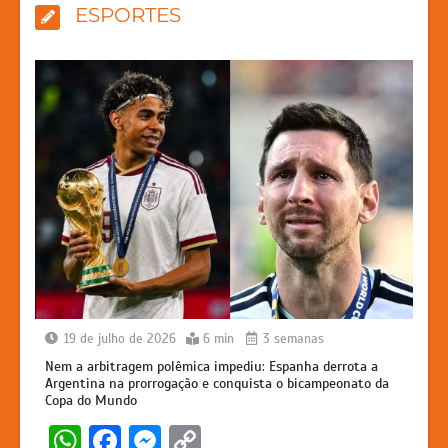
ESPORTES
19 de julho de 2026
6 min
3 semanas
Nem a arbitragem polêmica impediu: Espanha derrota a
Argentina na prorrogação e conquista o bicampeonato da
Copa do Mundo
W
F
M
C