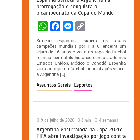
prorrogação e conquista o
bicampeonato da Copa do Mundo
W
F
M
C
h
a
e
o
Seleção espanhola supera os atuais
at
c
s
p
campeões mundiais por 1 a 0, encerra um
jejum de 16 anos e volta ao topo do futebol
s
e
s
y
mundial com título histórico conquistado nos
A
b
e
Li
Estados Unidos, México e Canadá Espanha
volta ao topo do futebol mundial após vencer
p
o
n
n
a Argentina […]
p
o
g
k
Assuntos Gerais
Esportes
k
er
9 de julho de 2026
8 min
4 semanas
Argentina encurralada na Copa 2026:
FIFA abre investigação por jogo contra