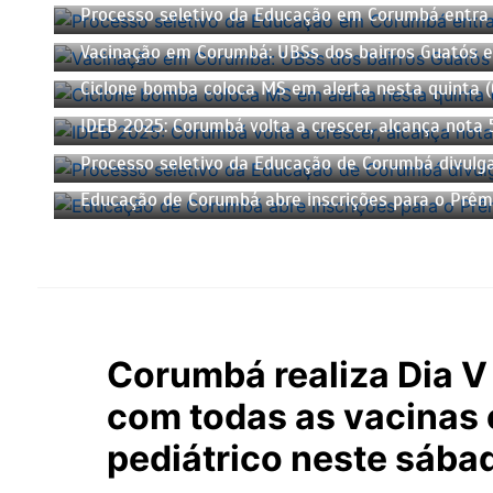
Processo seletivo da Educação em Corumbá entra 
Vacinação em Corumbá: UBSs dos bairros Guatós 
Ciclone bomba coloca MS em alerta nesta quinta (
IDEB 2025: Corumbá volta a crescer, alcança nota
Processo seletivo da Educação de Corumbá divulga
Educação de Corumbá abre inscrições para o Prêmi
Corumbá realiza Dia 
com todas as vacinas
pediátrico neste sába