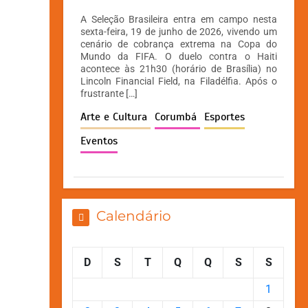
h
a
e
o
A Seleção Brasileira entra em campo nesta
at
c
s
p
sexta-feira, 19 de junho de 2026, vivendo um
cenário de cobrança extrema na Copa do
s
e
s
y
Mundo da FIFA. O duelo contra o Haiti
A
b
e
Li
acontece às 21h30 (horário de Brasília) no
Lincoln Financial Field, na Filadélfia. Após o
p
o
n
n
frustrante […]
p
o
g
k
Arte e Cultura
Corumbá
Esportes
k
er
Eventos
Calendário
D
S
T
Q
Q
S
S
1