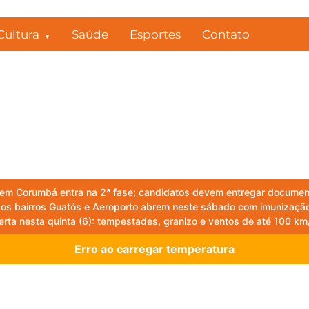
Cultura
Saúde
Esportes
Contato
 em Corumbá entra na 2ª fase; candidatos devem entregar document
s bairros Guatós e Aeroporto abrem neste sábado com imunização
rta nesta quinta (6): tempestades, granizo e ventos de até 100 km/
Erro ao carregar temperatura