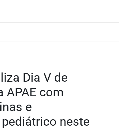
iza Dia V de
a APAE com
inas e
pediátrico neste