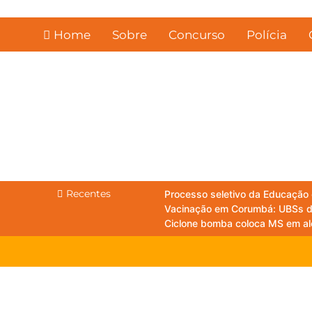
Skip
to
Home
Sobre
Concurso
Polícia
content
Recentes
Processo seletivo da Educação
Vacinação em Corumbá: UBSs do
Ciclone bomba coloca MS em ale