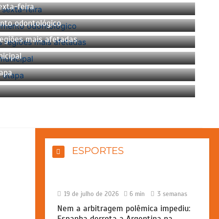
xta-feira
nto odontológico
regiões mais afetadas
icipal
tapa
ESPORTES
19 de julho de 2026
6 min
3 semanas
Nem a arbitragem polêmica impediu:
Espanha derrota a Argentina na