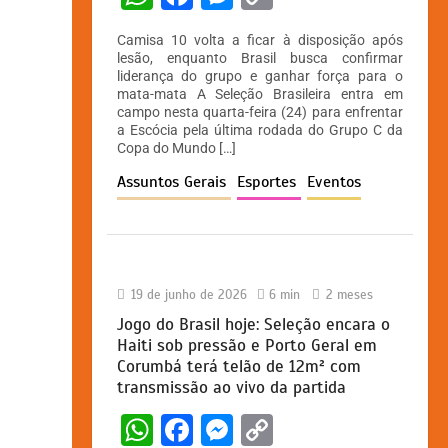
h
a
e
o
Camisa 10 volta a ficar à disposição após
at
c
s
p
lesão, enquanto Brasil busca confirmar
liderança do grupo e ganhar força para o
s
e
s
y
mata-mata A Seleção Brasileira entra em
A
b
e
Li
campo nesta quarta-feira (24) para enfrentar
a Escócia pela última rodada do Grupo C da
p
o
n
n
Copa do Mundo […]
p
o
g
k
Assuntos Gerais
Esportes
Eventos
k
er
19 de junho de 2026
6 min
2 meses
Jogo do Brasil hoje: Seleção encara o
Haiti sob pressão e Porto Geral em
Corumbá terá telão de 12m² com
transmissão ao vivo da partida
W
F
M
C