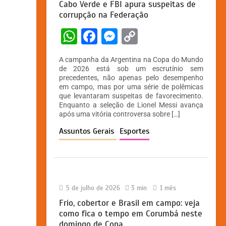
Cabo Verde e FBI apura suspeitas de
corrupção na Federação
W
F
M
C
h
a
e
o
A campanha da Argentina na Copa do Mundo
at
c
s
p
de 2026 está sob um escrutínio sem
precedentes, não apenas pelo desempenho
s
e
s
y
em campo, mas por uma série de polêmicas
A
b
e
Li
que levantaram suspeitas de favorecimento.
Enquanto a seleção de Lionel Messi avança
p
o
n
n
após uma vitória controversa sobre […]
p
o
g
k
Assuntos Gerais
Esportes
k
er
5 de julho de 2026
3 min
1 mês
Frio, cobertor e Brasil em campo: veja
como fica o tempo em Corumbá neste
domingo de Copa