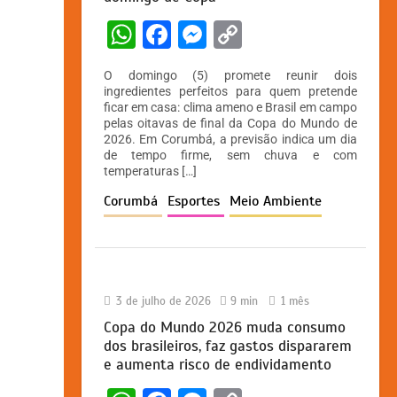
W
F
M
C
h
a
e
o
O domingo (5) promete reunir dois
at
c
s
p
ingredientes perfeitos para quem pretende
ficar em casa: clima ameno e Brasil em campo
s
e
s
y
pelas oitavas de final da Copa do Mundo de
A
b
e
Li
2026. Em Corumbá, a previsão indica um dia
de tempo firme, sem chuva e com
p
o
n
n
temperaturas […]
p
o
g
k
Corumbá
Esportes
Meio Ambiente
k
er
3 de julho de 2026
9 min
1 mês
Copa do Mundo 2026 muda consumo
dos brasileiros, faz gastos dispararem
e aumenta risco de endividamento