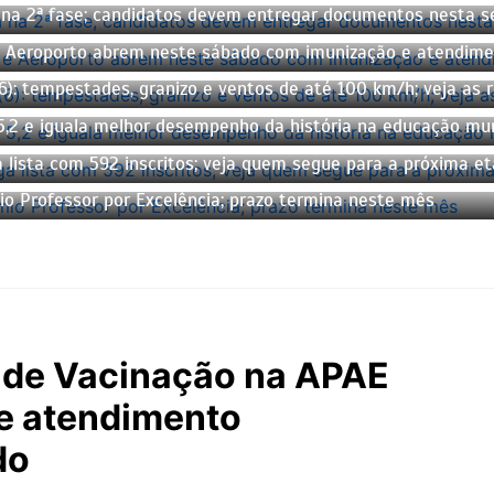
na 2ª fase; candidatos devem entregar documentos nesta se
e Aeroporto abrem neste sábado com imunização e atendime
6): tempestades, granizo e ventos de até 100 km/h; veja as 
 5,2 e iguala melhor desempenho da história na educação mun
 lista com 592 inscritos; veja quem segue para a próxima e
o Professor por Excelência; prazo termina neste mês
V de Vacinação na APAE
 e atendimento
do