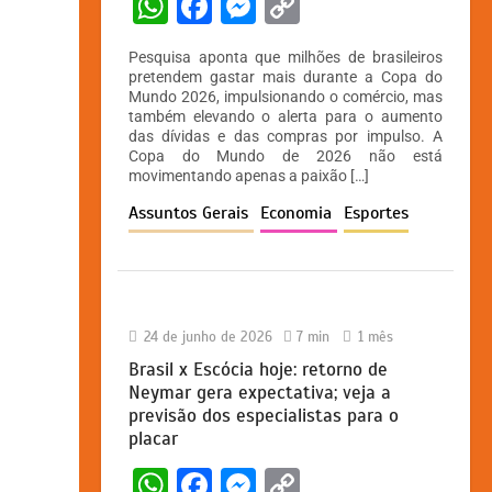
W
F
M
C
h
a
e
o
Pesquisa aponta que milhões de brasileiros
at
c
s
p
pretendem gastar mais durante a Copa do
Mundo 2026, impulsionando o comércio, mas
s
e
s
y
também elevando o alerta para o aumento
A
b
e
Li
das dívidas e das compras por impulso. A
Copa do Mundo de 2026 não está
p
o
n
n
movimentando apenas a paixão […]
p
o
g
k
Assuntos Gerais
Economia
Esportes
k
er
24 de junho de 2026
7 min
1 mês
Brasil x Escócia hoje: retorno de
Neymar gera expectativa; veja a
previsão dos especialistas para o
placar
W
F
M
C