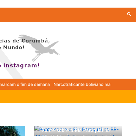
cotraficante boliviano mais procurado foge de avião pela fronteira
Ponte sobre o Rio Paraguai na