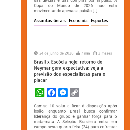
A
b
e
Li
das dívidas e das compras por impulso. A
Copa do Mundo de 2026 não está
p
o
n
n
movimentando apenas a paixão […]
p
o
g
k
Assuntos Gerais
Economia
Esportes
k
er
24 de junho de 2026
7 min
2 meses
Brasil x Escócia hoje: retorno de
Neymar gera expectativa; veja a
previsão dos especialistas para o
placar
W
F
M
C
h
a
e
o
Camisa 10 volta a ficar à disposição após
at
c
s
p
lesão, enquanto Brasil busca confirmar
liderança do grupo e ganhar força para o
s
e
s
y
mata-mata A Seleção Brasileira entra em
A
b
e
Li
campo nesta quarta-feira (24) para enfrentar