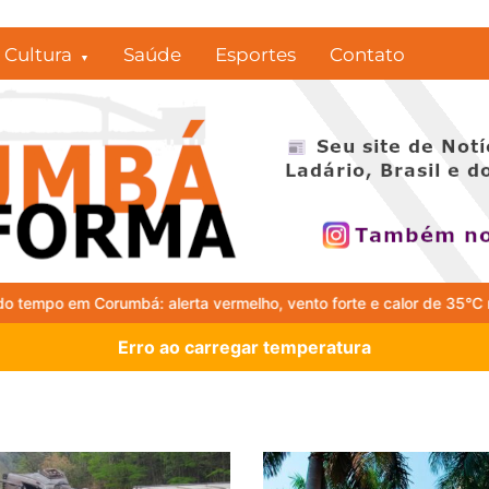
Cultura
Saúde
Esportes
Contato
vermelho, vento forte e calor de 35°C marcam o fim de semana
Nar
Erro ao carregar temperatura