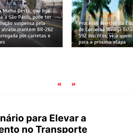
a Malha Oeste, que liga
 a São Paulo, pode ter
trução suspensa pela
Processo seletivo da Ed
a; atraso mantém BR-262
de Corumbá divulga list
rregada por carretas e
592 inscritos; veja quem
tes
para a próxima etapa
ário para Elevar a
ento no Transporte