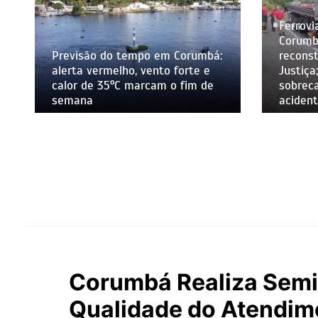
Ferrovi
Corumbá
Previsão do tempo em Corumbá:
recons
alerta vermelho, vento forte e
Justiç
calor de 35°C marcam o fim de
sobreca
semana
aciden
Corumbá Realiza Semin
Qualidade do Atendim