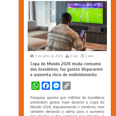
3 de julho de 2026
9 min
1 mês
Copa do Mundo 2026 muda consumo
dos brasileiros, faz gastos dispararem
e aumenta risco de endividamento
W
F
M
C
h
a
e
o
Pesquisa aponta que milhões de brasileiros
at
c
s
p
pretendem gastar mais durante a Copa do
Mundo 2026, impulsionando o comércio, mas
s
e
s
y
também elevando o alerta para o aumento