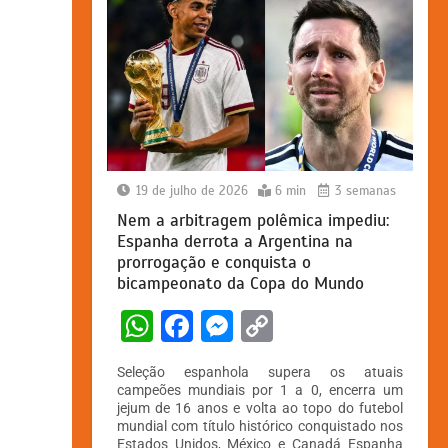
19 de julho de 2026
6 min
3 semanas
Nem a arbitragem polêmica impediu:
Espanha derrota a Argentina na
prorrogação e conquista o
bicampeonato da Copa do Mundo
W
F
M
C
h
a
e
o
Seleção espanhola supera os atuais
at
c
s
p
campeões mundiais por 1 a 0, encerra um
jejum de 16 anos e volta ao topo do futebol
s
e
s
y
mundial com título histórico conquistado nos
Estados Unidos, México e Canadá Espanha