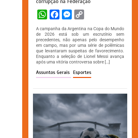
corrupção na Federação
W
F
M
C
h
a
e
o
A campanha da Argentina na Copa do Mundo
at
c
s
p
de 2026 está sob um escrutínio sem
precedentes, não apenas pelo desempenho
s
e
s
y
em campo, mas por uma série de polêmicas
A
b
e
Li
que levantaram suspeitas de favorecimento.
Enquanto a seleção de Lionel Messi avança
p
o
n
n
após uma vitória controversa sobre […]
p
o
g
k
Assuntos Gerais
Esportes
k
er