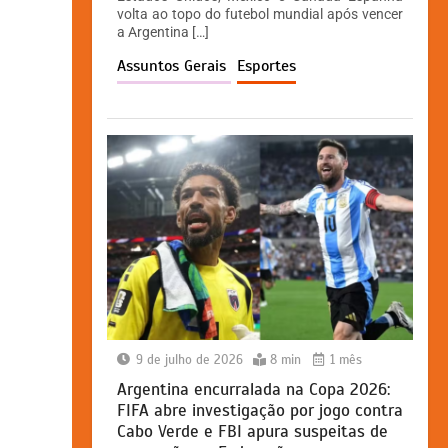
A
b
e
Li
volta ao topo do futebol mundial após vencer
p
o
n
n
a Argentina […]
p
o
g
k
Assuntos Gerais
Esportes
k
er
9 de julho de 2026
8 min
1 mês
Argentina encurralada na Copa 2026:
FIFA abre investigação por jogo contra
Cabo Verde e FBI apura suspeitas de