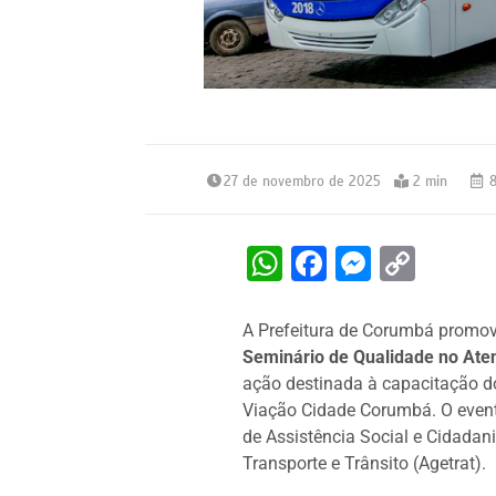
27 de novembro de 2025
2 min
8
W
F
M
C
h
a
e
o
at
c
s
p
A Prefeitura de Corumbá promove
Seminário de Qualidade no Ate
s
e
s
y
ação destinada à capacitação d
A
b
e
Li
Viação Cidade Corumbá. O event
p
o
n
n
de Assistência Social e Cidadan
Transporte e Trânsito (Agetrat).
p
o
g
k