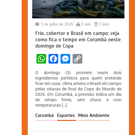
5 de julho de 2026
3 min
1 mês
Frio, cobertor e Brasil em campo: veja
como fica o tempo em Corumbá neste
domingo de Copa
W
F
M
C
h
a
e
o
O domingo (5) promete reunir dois
at
c
s
p
ingredientes perfeitos para quem pretende
ficar em casa: clima ameno e Brasil em campo
s
e
s
y
pelas oitavas de final da Copa do Mundo de
A
b
e
Li
2026. Em Corumbá, a previsão indica um dia
de tempo firme, sem chuva e com
p
o
n
n
temperaturas […]
p
o
g
k
Corumbá
Esportes
Meio Ambiente
k
er