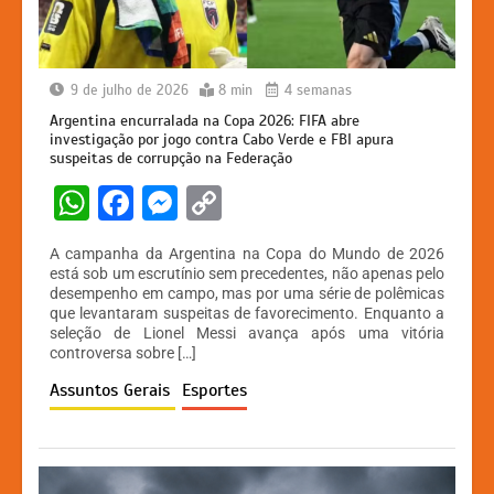
9 de julho de 2026
8 min
4 semanas
Argentina encurralada na Copa 2026: FIFA abre
investigação por jogo contra Cabo Verde e FBI apura
suspeitas de corrupção na Federação
W
F
M
C
h
a
e
o
A campanha da Argentina na Copa do Mundo de 2026
at
c
s
p
está sob um escrutínio sem precedentes, não apenas pelo
desempenho em campo, mas por uma série de polêmicas
s
e
s
y
que levantaram suspeitas de favorecimento. Enquanto a
A
b
e
Li
seleção de Lionel Messi avança após uma vitória
controversa sobre […]
p
o
n
n
Assuntos Gerais
Esportes
p
o
g
k
k
er