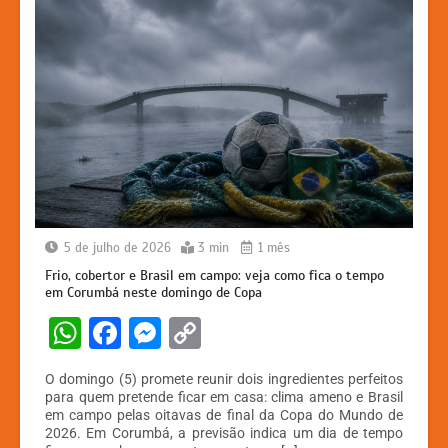
5 de julho de 2026
3 min
1 mês
Frio, cobertor e Brasil em campo: veja como fica o tempo
em Corumbá neste domingo de Copa
W
F
M
C
h
a
e
o
O domingo (5) promete reunir dois ingredientes perfeitos
at
c
s
p
para quem pretende ficar em casa: clima ameno e Brasil
em campo pelas oitavas de final da Copa do Mundo de
s
e
s
y
2026. Em Corumbá, a previsão indica um dia de tempo