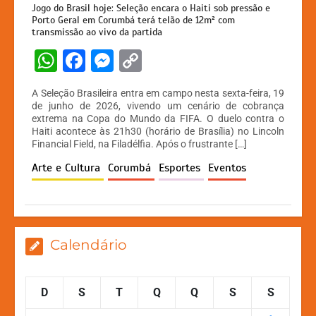
Jogo do Brasil hoje: Seleção encara o Haiti sob pressão e
Porto Geral em Corumbá terá telão de 12m² com
transmissão ao vivo da partida
W
F
M
C
h
a
e
o
A Seleção Brasileira entra em campo nesta sexta-feira, 19
at
c
s
p
de junho de 2026, vivendo um cenário de cobrança
extrema na Copa do Mundo da FIFA. O duelo contra o
s
e
s
y
Haiti acontece às 21h30 (horário de Brasília) no Lincoln
A
b
e
Li
Financial Field, na Filadélfia. Após o frustrante […]
p
o
n
n
Arte e Cultura
Corumbá
Esportes
Eventos
p
o
g
k
k
er
Calendário
D
S
T
Q
Q
S
S