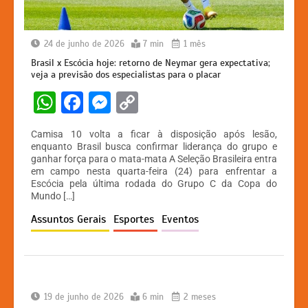
24 de junho de 2026
7 min
1 mês
Brasil x Escócia hoje: retorno de Neymar gera expectativa;
veja a previsão dos especialistas para o placar
W
F
M
C
h
a
e
o
Camisa 10 volta a ficar à disposição após lesão,
at
c
s
p
enquanto Brasil busca confirmar liderança do grupo e
ganhar força para o mata-mata A Seleção Brasileira entra
s
e
s
y
em campo nesta quarta-feira (24) para enfrentar a
A
b
e
Li
Escócia pela última rodada do Grupo C da Copa do
Mundo […]
p
o
n
n
Assuntos Gerais
Esportes
Eventos
p
o
g
k
k
er
19 de junho de 2026
6 min
2 meses