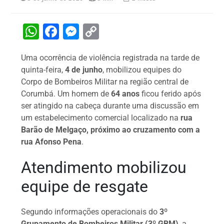
W
F
M
C
h
a
e
o
Uma ocorrência de violência registrada na tarde de
at
c
s
p
quinta-feira,
4 de junho
, mobilizou equipes do
s
e
s
y
Corpo de Bombeiros Militar na região central de
A
b
e
Li
Corumbá. Um homem de
64 anos
ficou ferido após
ser atingido na cabeça durante uma discussão em
p
o
n
n
um estabelecimento comercial localizado na
rua
p
o
g
k
Barão de Melgaço, próximo ao cruzamento com a
k
er
rua Afonso Pena
.
Atendimento mobilizou
equipe de resgate
Segundo informações operacionais do
3º
Grupamento de Bombeiros Militar (3º GBM)
, a