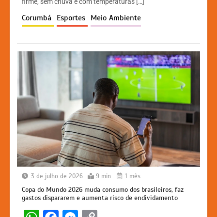
A
b
e
Li
firme, sem chuva e com temperaturas […]
p
o
n
n
Corumbá
Esportes
Meio Ambiente
p
o
g
k
k
er
3 de julho de 2026
9 min
1 mês
Copa do Mundo 2026 muda consumo dos brasileiros, faz
gastos dispararem e aumenta risco de endividamento