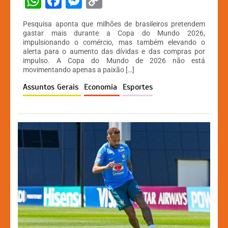
W
F
M
C
h
a
e
o
Pesquisa aponta que milhões de brasileiros pretendem
at
c
s
p
gastar mais durante a Copa do Mundo 2026,
impulsionando o comércio, mas também elevando o
s
e
s
y
alerta para o aumento das dívidas e das compras por
A
b
e
Li
impulso. A Copa do Mundo de 2026 não está
movimentando apenas a paixão […]
p
o
n
n
Assuntos Gerais
Economia
Esportes
p
o
g
k
k
er