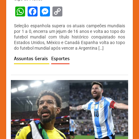
W
F
M
C
h
a
e
o
Seleção espanhola supera os atuais campeões mundiais
at
c
s
p
por 1 a 0, encerra um jejum de 16 anos e volta ao topo do
futebol mundial com título histórico conquistado nos
s
e
s
y
Estados Unidos, México e Canadá Espanha volta ao topo
A
b
e
Li
do futebol mundial após vencer a Argentina […]
p
o
n
n
Assuntos Gerais
Esportes
p
o
g
k
k
er