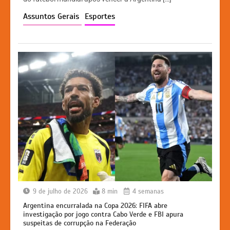
A
b
e
Li
p
o
n
n
Assuntos Gerais
Esportes
p
o
g
k
k
er
9 de julho de 2026
8 min
4 semanas
Argentina encurralada na Copa 2026: FIFA abre
investigação por jogo contra Cabo Verde e FBI apura
suspeitas de corrupção na Federação