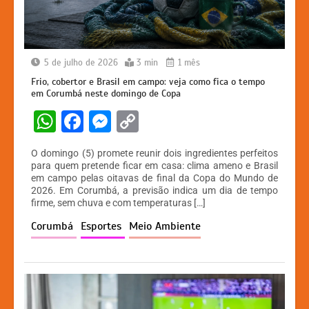
5 de julho de 2026
3 min
1 mês
Frio, cobertor e Brasil em campo: veja como fica o tempo
em Corumbá neste domingo de Copa
W
F
M
C
h
a
e
o
O domingo (5) promete reunir dois ingredientes perfeitos
at
c
s
p
para quem pretende ficar em casa: clima ameno e Brasil
em campo pelas oitavas de final da Copa do Mundo de
s
e
s
y
2026. Em Corumbá, a previsão indica um dia de tempo
A
b
e
Li
firme, sem chuva e com temperaturas […]
p
o
n
n
Corumbá
Esportes
Meio Ambiente
p
o
g
k
k
er