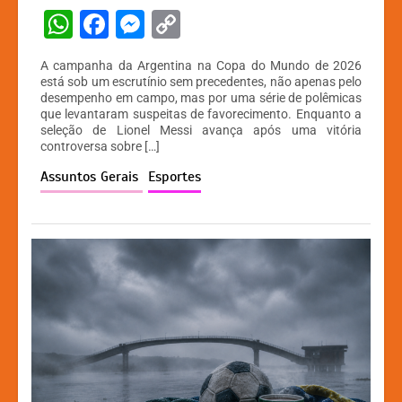
W
F
M
C
h
a
e
o
A campanha da Argentina na Copa do Mundo de 2026
at
c
s
p
está sob um escrutínio sem precedentes, não apenas pelo
desempenho em campo, mas por uma série de polêmicas
s
e
s
y
que levantaram suspeitas de favorecimento. Enquanto a
A
b
e
Li
seleção de Lionel Messi avança após uma vitória
controversa sobre […]
p
o
n
n
Assuntos Gerais
Esportes
p
o
g
k
k
er