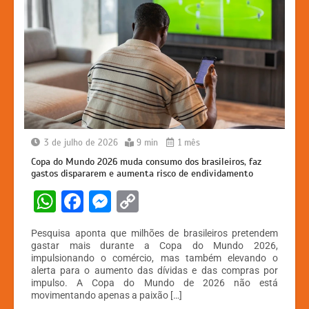
3 de julho de 2026
9 min
1 mês
Copa do Mundo 2026 muda consumo dos brasileiros, faz
gastos dispararem e aumenta risco de endividamento
W
F
M
C
h
a
e
o
Pesquisa aponta que milhões de brasileiros pretendem
at
c
s
p
gastar mais durante a Copa do Mundo 2026,
impulsionando o comércio, mas também elevando o
s
e
s
y
alerta para o aumento das dívidas e das compras por
A
b
e
Li
impulso. A Copa do Mundo de 2026 não está
movimentando apenas a paixão […]