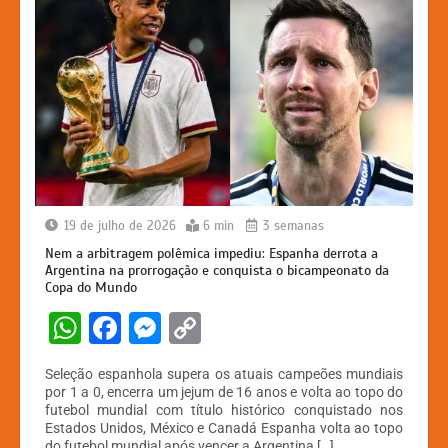
19 de julho de 2026
6 min
3 semanas
Nem a arbitragem polêmica impediu: Espanha derrota a
Argentina na prorrogação e conquista o bicampeonato da
Copa do Mundo
W
F
M
C
h
a
e
o
Seleção espanhola supera os atuais campeões mundiais
at
c
s
p
por 1 a 0, encerra um jejum de 16 anos e volta ao topo do
futebol mundial com título histórico conquistado nos
s
e
s
y
Estados Unidos, México e Canadá Espanha volta ao topo
do futebol mundial após vencer a Argentina […]