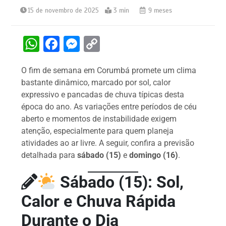
15 de novembro de 2025
3 min
9 meses
W
F
M
C
h
a
e
o
O fim de semana em Corumbá promete um clima
at
c
s
p
bastante dinâmico, marcado por sol, calor
s
e
s
y
expressivo e pancadas de chuva típicas desta
A
b
e
Li
época do ano. As variações entre períodos de céu
aberto e momentos de instabilidade exigem
p
o
n
n
atenção, especialmente para quem planeja
p
o
g
k
atividades ao ar livre. A seguir, confira a previsão
k
er
detalhada para
sábado (15)
e
domingo (16)
.
Sábado (15): Sol,
Calor e Chuva Rápida
Durante o Dia