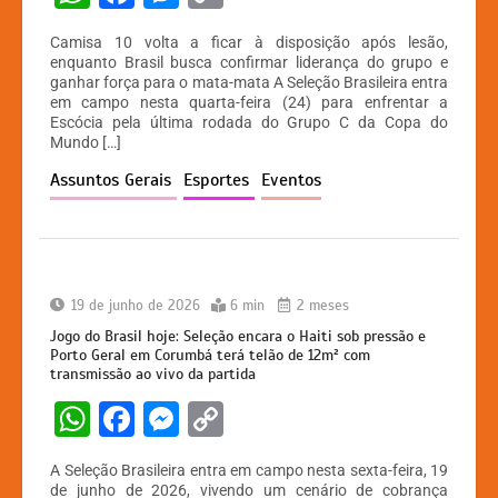
h
a
e
o
Camisa 10 volta a ficar à disposição após lesão,
at
c
s
p
enquanto Brasil busca confirmar liderança do grupo e
ganhar força para o mata-mata A Seleção Brasileira entra
s
e
s
y
em campo nesta quarta-feira (24) para enfrentar a
A
b
e
Li
Escócia pela última rodada do Grupo C da Copa do
Mundo […]
p
o
n
n
Assuntos Gerais
Esportes
Eventos
p
o
g
k
k
er
19 de junho de 2026
6 min
2 meses
Jogo do Brasil hoje: Seleção encara o Haiti sob pressão e
Porto Geral em Corumbá terá telão de 12m² com
transmissão ao vivo da partida
W
F
M
C
h
a
e
o
A Seleção Brasileira entra em campo nesta sexta-feira, 19
at
c
s
p
de junho de 2026, vivendo um cenário de cobrança