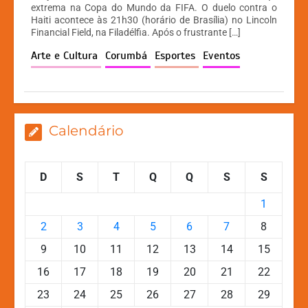
extrema na Copa do Mundo da FIFA. O duelo contra o
s
e
s
y
Haiti acontece às 21h30 (horário de Brasília) no Lincoln
A
b
e
Li
Financial Field, na Filadélfia. Após o frustrante […]
p
o
n
n
Arte e Cultura
Corumbá
Esportes
Eventos
p
o
g
k
k
er
Calendário
D
S
T
Q
Q
S
S
1
2
3
4
5
6
7
8
9
10
11
12
13
14
15
16
17
18
19
20
21
22
23
24
25
26
27
28
29