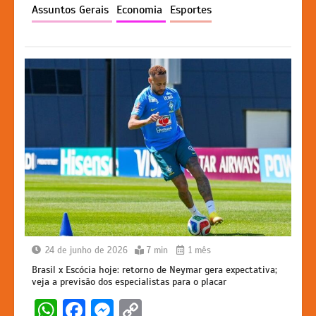
p
o
n
n
Assuntos Gerais
Economia
Esportes
p
o
g
k
k
er
24 de junho de 2026
7 min
1 mês
Brasil x Escócia hoje: retorno de Neymar gera expectativa;
veja a previsão dos especialistas para o placar
W
F
M
C