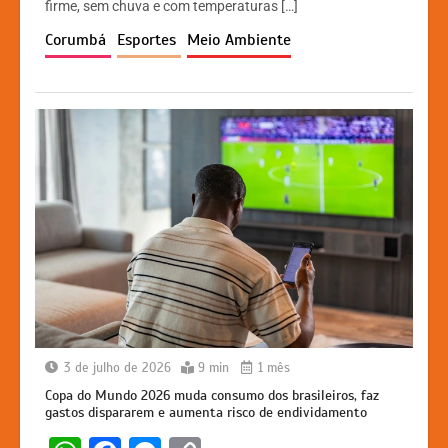
A
b
e
Li
firme, sem chuva e com temperaturas […]
p
o
n
n
Corumbá
Esportes
Meio Ambiente
p
o
g
k
k
er
3 de julho de 2026
9 min
1 mês
Copa do Mundo 2026 muda consumo dos brasileiros, faz
gastos dispararem e aumenta risco de endividamento