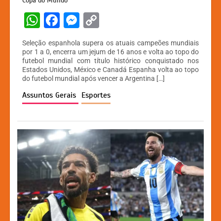
Copa do Mundo
W
F
M
C
h
a
e
o
Seleção espanhola supera os atuais campeões mundiais
at
c
s
p
por 1 a 0, encerra um jejum de 16 anos e volta ao topo do
futebol mundial com título histórico conquistado nos
s
e
s
y
Estados Unidos, México e Canadá Espanha volta ao topo
A
b
e
Li
do futebol mundial após vencer a Argentina […]
p
o
n
n
Assuntos Gerais
Esportes
p
o
g
k
k
er