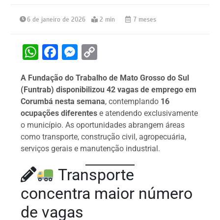
6 de janeiro de 2026
2 min
7 meses
W
F
M
C
h
a
e
o
A Fundação do Trabalho de Mato Grosso do Sul
at
c
s
p
(Funtrab) disponibilizou 42 vagas de emprego em
s
e
s
y
Corumbá nesta semana
, contemplando
16
A
b
e
Li
ocupações diferentes
e atendendo exclusivamente
o município. As oportunidades abrangem áreas
p
o
n
n
como transporte, construção civil, agropecuária,
p
o
g
k
serviços gerais e manutenção industrial.
k
er
Transporte
concentra maior número
de vagas