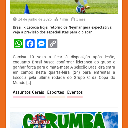
24 de junho de 2026
7 min
1 mês
Brasil x Escócia hoje: retorno de Neymar gera expectativa;
veja a previsão dos especialistas para o placar
W
F
M
C
h
a
e
o
Camisa 10 volta a ficar à disposição após lesão,
at
c
s
p
enquanto Brasil busca confirmar liderança do grupo e
ganhar força para o mata-mata A Seleção Brasileira entra
s
e
s
y
em campo nesta quarta-feira (24) para enfrentar a
A
b
e
Li
Escócia pela última rodada do Grupo C da Copa do
Mundo […]
p
o
n
n
Assuntos Gerais
Esportes
Eventos
p
o
g
k
k
er