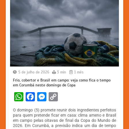
5 de julho de 2026
3 min
1 mês
Frio, cobertor e Brasil em campo: veja como fica o tempo
em Corumbá neste domingo de Copa
W
F
M
C
h
a
e
o
O domingo (5) promete reunir dois ingredientes perfeitos
at
c
s
p
para quem pretende ficar em casa: clima ameno e Brasil
em campo pelas oitavas de final da Copa do Mundo de
s
e
s
y
2026. Em Corumbá, a previsão indica um dia de tempo