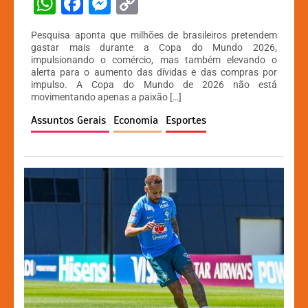
W
F
M
C
h
a
e
o
Pesquisa aponta que milhões de brasileiros pretendem
at
c
s
p
gastar mais durante a Copa do Mundo 2026,
impulsionando o comércio, mas também elevando o
s
e
s
y
alerta para o aumento das dívidas e das compras por
A
b
e
Li
impulso. A Copa do Mundo de 2026 não está
movimentando apenas a paixão […]
p
o
n
n
Assuntos Gerais
Economia
Esportes
p
o
g
k
k
er