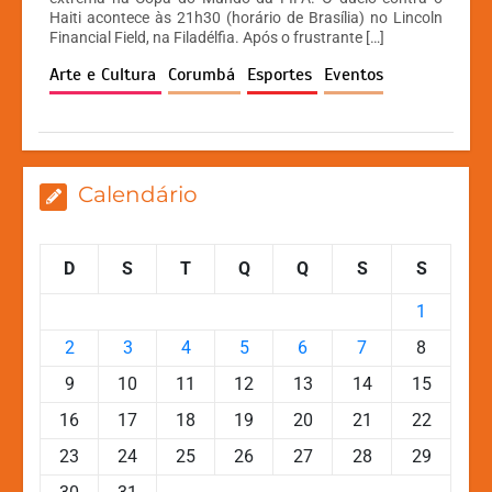
s
e
s
y
Haiti acontece às 21h30 (horário de Brasília) no Lincoln
A
b
e
Li
Financial Field, na Filadélfia. Após o frustrante […]
p
o
n
n
Arte e Cultura
Corumbá
Esportes
Eventos
p
o
g
k
k
er
Calendário
D
S
T
Q
Q
S
S
1
2
3
4
5
6
7
8
9
10
11
12
13
14
15
16
17
18
19
20
21
22
23
24
25
26
27
28
29