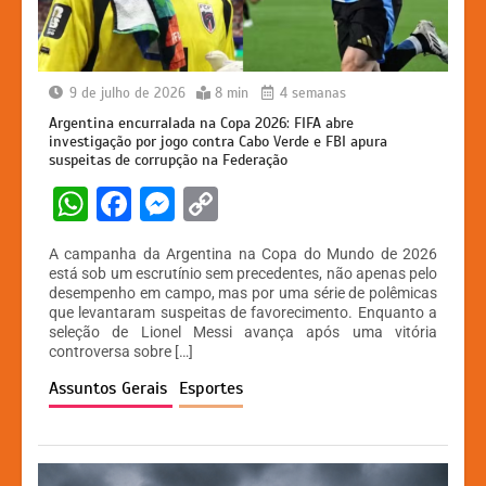
9 de julho de 2026
8 min
4 semanas
Argentina encurralada na Copa 2026: FIFA abre
investigação por jogo contra Cabo Verde e FBI apura
suspeitas de corrupção na Federação
W
F
M
C
h
a
e
o
A campanha da Argentina na Copa do Mundo de 2026
at
c
s
p
está sob um escrutínio sem precedentes, não apenas pelo
desempenho em campo, mas por uma série de polêmicas
s
e
s
y
que levantaram suspeitas de favorecimento. Enquanto a
A
b
e
Li
seleção de Lionel Messi avança após uma vitória
controversa sobre […]
p
o
n
n
Assuntos Gerais
Esportes
p
o
g
k
k
er