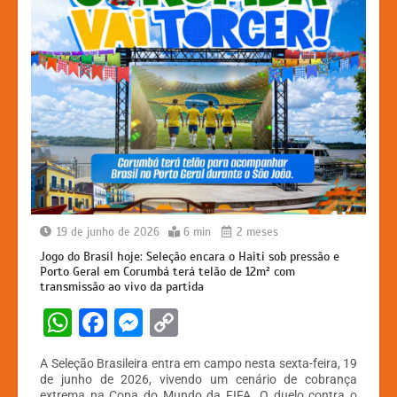
19 de junho de 2026
6 min
2 meses
Jogo do Brasil hoje: Seleção encara o Haiti sob pressão e
Porto Geral em Corumbá terá telão de 12m² com
transmissão ao vivo da partida
W
F
M
C
h
a
e
o
A Seleção Brasileira entra em campo nesta sexta-feira, 19
at
c
s
p
de junho de 2026, vivendo um cenário de cobrança
extrema na Copa do Mundo da FIFA. O duelo contra o