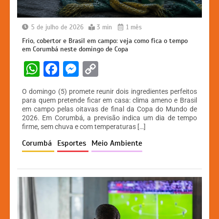
5 de julho de 2026
3 min
1 mês
Frio, cobertor e Brasil em campo: veja como fica o tempo
em Corumbá neste domingo de Copa
W
F
M
C
h
a
e
o
O domingo (5) promete reunir dois ingredientes perfeitos
at
c
s
p
para quem pretende ficar em casa: clima ameno e Brasil
em campo pelas oitavas de final da Copa do Mundo de
s
e
s
y
2026. Em Corumbá, a previsão indica um dia de tempo
A
b
e
Li
firme, sem chuva e com temperaturas […]
p
o
n
n
Corumbá
Esportes
Meio Ambiente
p
o
g
k
k
er