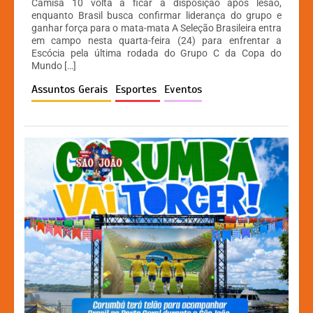
Camisa 10 volta a ficar à disposição após lesão,
at
c
s
p
enquanto Brasil busca confirmar liderança do grupo e
ganhar força para o mata-mata A Seleção Brasileira entra
s
e
s
y
em campo nesta quarta-feira (24) para enfrentar a
A
b
e
Li
Escócia pela última rodada do Grupo C da Copa do
Mundo […]
p
o
n
n
Assuntos Gerais
Esportes
Eventos
p
o
g
k
k
er