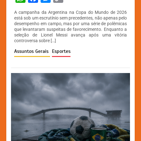
h
a
e
o
A campanha da Argentina na Copa do Mundo de 2026
at
c
s
p
está sob um escrutínio sem precedentes, não apenas pelo
desempenho em campo, mas por uma série de polêmicas
s
e
s
y
que levantaram suspeitas de favorecimento. Enquanto a
A
b
e
Li
seleção de Lionel Messi avança após uma vitória
controversa sobre […]
p
o
n
n
Assuntos Gerais
Esportes
p
o
g
k
k
er