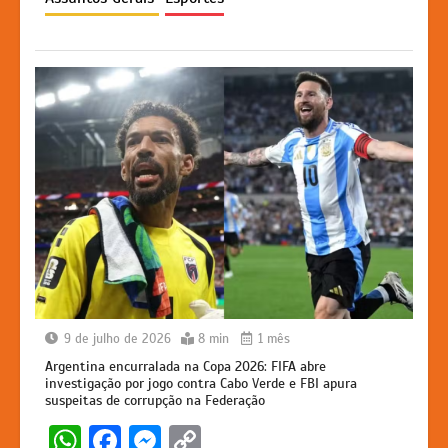
p
o
n
n
p
o
g
k
k
er
9 de julho de 2026
8 min
1 mês
Argentina encurralada na Copa 2026: FIFA abre
investigação por jogo contra Cabo Verde e FBI apura
suspeitas de corrupção na Federação
W
F
M
C