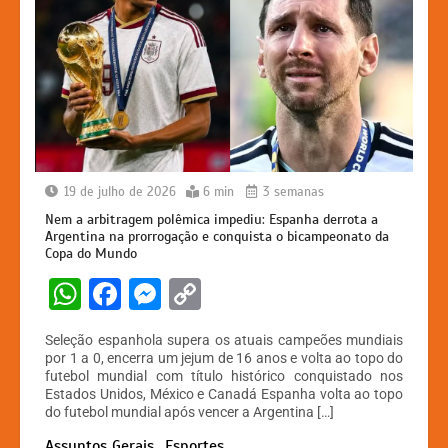
19 de julho de 2026
6 min
3 semanas
Nem a arbitragem polêmica impediu: Espanha derrota a
Argentina na prorrogação e conquista o bicampeonato da
Copa do Mundo
W
F
M
C
h
a
e
o
Seleção espanhola supera os atuais campeões mundiais
at
c
s
p
por 1 a 0, encerra um jejum de 16 anos e volta ao topo do
futebol mundial com título histórico conquistado nos
s
e
s
y
Estados Unidos, México e Canadá Espanha volta ao topo
A
b
e
Li
do futebol mundial após vencer a Argentina […]
Assuntos Gerais
Esportes