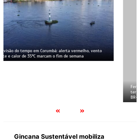
Ferrovia Malha Oeste, que liga Corumbá a São Paulo, pode
ter reconstrução suspensa pela Justiça; atraso mantém
BR-262 sobrecarregada por carretas e acidentes
Gincana Sustentável mobiliza