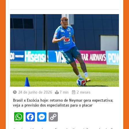
p
o
g
k
k
er
24 de junho de 2026
7 min
2 meses
Brasil x Escócia hoje: retorno de Neymar gera expectativa;
veja a previsão dos especialistas para o placar
W
F
M
C
h
a
e
o