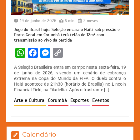
19 de junho de 2026
6 min
2 meses
Jogo do Brasil hoje: Seleção encara o Haiti sob pressão e
Porto Geral em Corumbá terá telão de 12m² com
transmissão ao vivo da partida
W
F
M
C
h
a
e
o
A Seleção Brasileira entra em campo nesta sexta-feira, 19
at
c
s
p
de junho de 2026, vivendo um cenário de cobrança
extrema na Copa do Mundo da FIFA. O duelo contra o
s
e
s
y
Haiti acontece às 21h30 (horário de Brasília) no Lincoln
A
b
e
Li
Financial Field, na Filadélfia. Após o frustrante […]
p
o
n
n
Arte e Cultura
Corumbá
Esportes
Eventos
p
o
g
k
k
er
Calendário