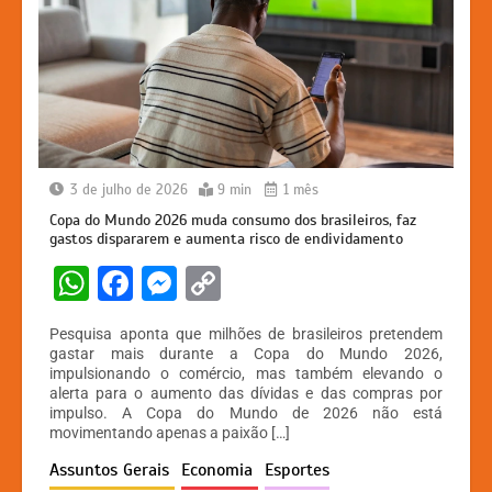
3 de julho de 2026
9 min
1 mês
Copa do Mundo 2026 muda consumo dos brasileiros, faz
gastos dispararem e aumenta risco de endividamento
W
F
M
C
h
a
e
o
Pesquisa aponta que milhões de brasileiros pretendem
at
c
s
p
gastar mais durante a Copa do Mundo 2026,
impulsionando o comércio, mas também elevando o
s
e
s
y
alerta para o aumento das dívidas e das compras por
A
b
e
Li
impulso. A Copa do Mundo de 2026 não está
movimentando apenas a paixão […]
p
o
n
n
Assuntos Gerais
Economia
Esportes