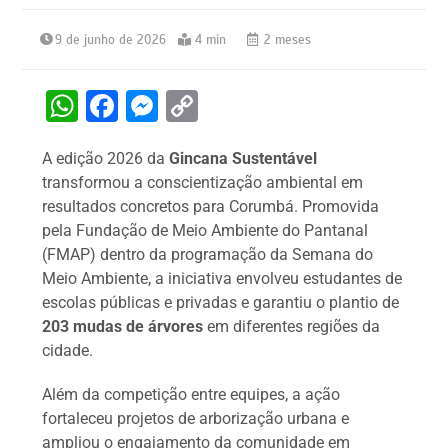
9 de junho de 2026
4 min
2 meses
W
F
M
C
h
a
e
o
A edição 2026 da
Gincana Sustentável
at
c
s
p
transformou a conscientização ambiental em
s
e
s
y
resultados concretos para Corumbá. Promovida
A
b
e
Li
pela Fundação de Meio Ambiente do Pantanal
(FMAP) dentro da programação da Semana do
p
o
n
n
Meio Ambiente, a iniciativa envolveu estudantes de
p
o
g
k
escolas públicas e privadas e garantiu o plantio de
k
er
203 mudas de árvores
em diferentes regiões da
cidade.
Além da competição entre equipes, a ação
fortaleceu projetos de arborização urbana e
ampliou o engajamento da comunidade em