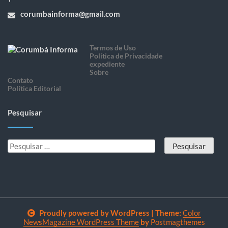
corumbainforma@gmail.com
Termos de Uso
Política de Privacidade
expediente
Sobre
Contato
Política Editorial
Pesquisar
Proudly powered by WordPress
|
Theme:
Color
NewsMagazine WordPress Theme
by
Postmagthemes