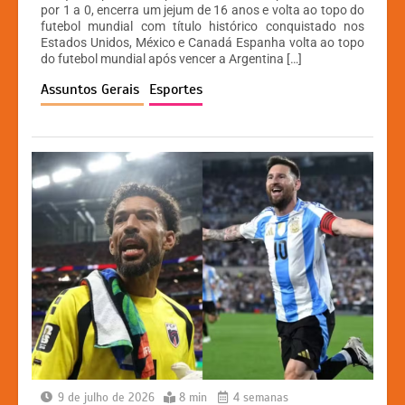
at
c
s
p
por 1 a 0, encerra um jejum de 16 anos e volta ao topo do
futebol mundial com título histórico conquistado nos
s
e
s
y
Estados Unidos, México e Canadá Espanha volta ao topo
A
b
e
Li
do futebol mundial após vencer a Argentina […]
p
o
n
n
Assuntos Gerais
Esportes
p
o
g
k
k
er
9 de julho de 2026
8 min
4 semanas