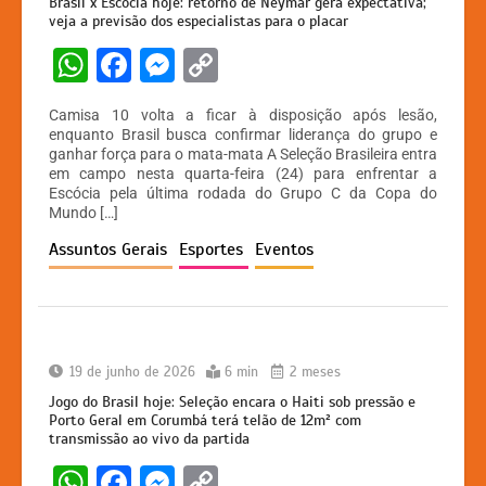
Brasil x Escócia hoje: retorno de Neymar gera expectativa;
veja a previsão dos especialistas para o placar
W
F
M
C
h
a
e
o
Camisa 10 volta a ficar à disposição após lesão,
at
c
s
p
enquanto Brasil busca confirmar liderança do grupo e
ganhar força para o mata-mata A Seleção Brasileira entra
s
e
s
y
em campo nesta quarta-feira (24) para enfrentar a
A
b
e
Li
Escócia pela última rodada do Grupo C da Copa do
Mundo […]
p
o
n
n
Assuntos Gerais
Esportes
Eventos
p
o
g
k
k
er
19 de junho de 2026
6 min
2 meses
Jogo do Brasil hoje: Seleção encara o Haiti sob pressão e
Porto Geral em Corumbá terá telão de 12m² com
transmissão ao vivo da partida
W
F
M
C