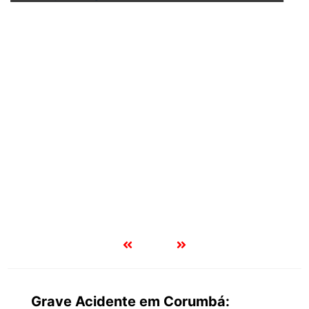
Processo seletivo da Educação de Corumbá divulga lista
com 592 inscritos; veja quem segue para a próxima etapa
Grave Acidente em Corumbá: