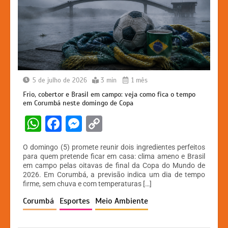
5 de julho de 2026
3 min
1 mês
Frio, cobertor e Brasil em campo: veja como fica o tempo
em Corumbá neste domingo de Copa
W
F
M
C
h
a
e
o
O domingo (5) promete reunir dois ingredientes perfeitos
at
c
s
p
para quem pretende ficar em casa: clima ameno e Brasil
em campo pelas oitavas de final da Copa do Mundo de
s
e
s
y
2026. Em Corumbá, a previsão indica um dia de tempo
A
b
e
Li
firme, sem chuva e com temperaturas […]
p
o
n
n
Corumbá
Esportes
Meio Ambiente
p
o
g
k