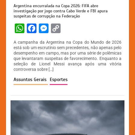
Argentina encurralada na Copa 2026: FIFA abre
investigação por jogo contra Cabo Verde e FBI apura
suspeitas de corrupção na Federação
W
F
M
C
h
a
e
o
A campanha da Argentina na Copa do Mundo de 2026
at
c
s
p
está sob um escrutínio sem precedentes, não apenas pelo
desempenho em campo, mas por uma série de polêmicas
s
e
s
y
que levantaram suspeitas de favorecimento. Enquanto a
A
b
e
Li
seleção de Lionel Messi avança após uma vitória
controversa sobre […]
p
o
n
n
Assuntos Gerais
Esportes
p
o
g
k
k
er