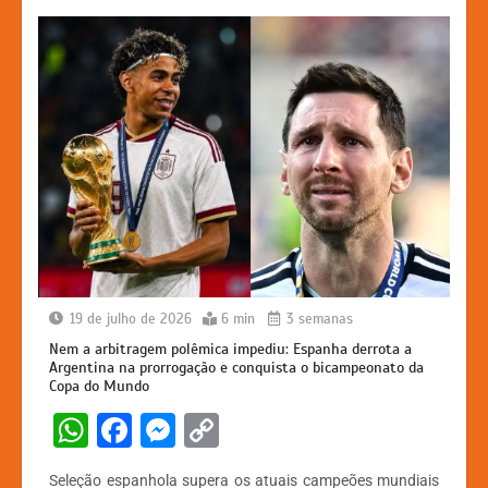
19 de julho de 2026
6 min
3 semanas
Nem a arbitragem polêmica impediu: Espanha derrota a
Argentina na prorrogação e conquista o bicampeonato da
Copa do Mundo
W
F
M
C
h
a
e
o
Seleção espanhola supera os atuais campeões mundiais