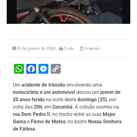
26 de janeiro de 2026
3 min
6 meses
W
F
M
C
h
a
e
o
Um
acidente de trânsito
envolvendo uma
at
c
s
p
motocicleta e um automóvel
deixou um
jovem de
s
e
s
y
20 anos ferido
na noite deste
domingo (25)
, por
A
b
e
Li
volta das
20h
, em
Corumbá
. A colisão ocorreu na
rua Dom Pedro II
, no trecho entre as ruas
Major
p
o
n
n
Gama
e
Firmo de Matos
, no bairro
Nossa Senhora
p
o
g
k
de Fátima
.