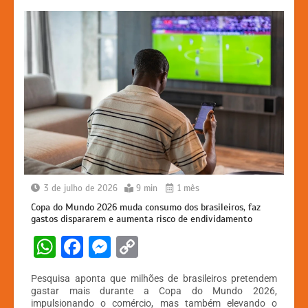
k
er
3 de julho de 2026
9 min
1 mês
Copa do Mundo 2026 muda consumo dos brasileiros, faz
gastos dispararem e aumenta risco de endividamento
W
F
M
C
h
a
e
o
Pesquisa aponta que milhões de brasileiros pretendem
at
c
s
p
gastar mais durante a Copa do Mundo 2026,
impulsionando o comércio, mas também elevando o