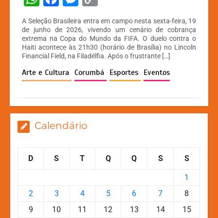
h
a
e
o
A Seleção Brasileira entra em campo nesta sexta-feira, 19
at
c
s
p
de junho de 2026, vivendo um cenário de cobrança
extrema na Copa do Mundo da FIFA. O duelo contra o
s
e
s
y
Haiti acontece às 21h30 (horário de Brasília) no Lincoln
A
b
e
Li
Financial Field, na Filadélfia. Após o frustrante […]
p
o
n
n
Arte e Cultura
Corumbá
Esportes
Eventos
p
o
g
k
k
er
Calendário
D
S
T
Q
Q
S
S
1
2
3
4
5
6
7
8
9
10
11
12
13
14
15