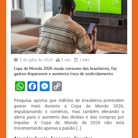
3 de julho de 2026
9 min
1 mês
Copa do Mundo 2026 muda consumo dos brasileiros, faz
gastos dispararem e aumenta risco de endividamento
W
F
M
C
h
a
e
o
Pesquisa aponta que milhões de brasileiros pretendem
at
c
s
p
gastar mais durante a Copa do Mundo 2026,
impulsionando o comércio, mas também elevando o
s
e
s
y
alerta para o aumento das dívidas e das compras por
A
b
e
Li
impulso. A Copa do Mundo de 2026 não está
movimentando apenas a paixão […]
p
o
n
n