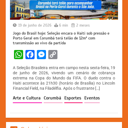
19 de junho de 2026
6 min
2 meses
Jogo do Brasil hoje: Seleção encara o Haiti sob pressão e
Porto Geral em Corumbá terá telão de 12m² com
transmissão ao vivo da partida
W
F
M
C
h
a
e
o
A Seleção Brasileira entra em campo nesta sexta-feira, 19
at
c
s
p
de junho de 2026, vivendo um cenário de cobrança
extrema na Copa do Mundo da FIFA. O duelo contra o
s
e
s
y
Haiti acontece às 21h30 (horário de Brasília) no Lincoln
A
b
e
Li
Financial Field, na Filadélfia. Após o frustrante […]
p
o
n
n
Arte e Cultura
Corumbá
Esportes
Eventos
p
o
g
k
k
er