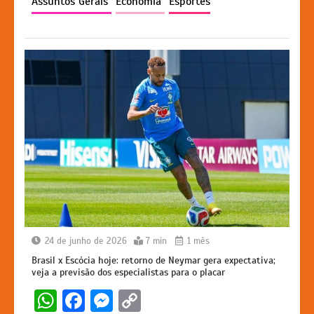
Assuntos Gerais
Economia
Esportes
p
o
g
k
k
er
24 de junho de 2026
7 min
1 mês
Brasil x Escócia hoje: retorno de Neymar gera expectativa;
veja a previsão dos especialistas para o placar
W
F
M
C