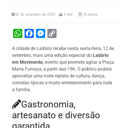
12 de setembro de 2025
3 min
11 meses
W
F
M
C
h
a
e
o
A cidade de Ladário recebe nesta sexta-feira, 12 de
at
c
s
p
setembro, mais uma edição especial do
Ladário
s
e
s
y
em Movimento
, evento que promete agitar a Praça
A
b
e
Li
Maria Fumaça, a partir das 19h. O público poderá
aproveitar uma noite repleta de cultura, dança,
p
o
n
n
comidas típicas e muito entretenimento para toda
p
o
g
k
a família.
k
er
Gastronomia,
artesanato e diversão
garantida