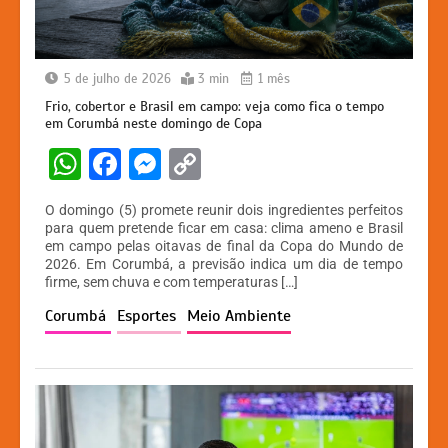
5 de julho de 2026
3 min
1 mês
Frio, cobertor e Brasil em campo: veja como fica o tempo
em Corumbá neste domingo de Copa
W
F
M
C
h
a
e
o
O domingo (5) promete reunir dois ingredientes perfeitos
at
c
s
p
para quem pretende ficar em casa: clima ameno e Brasil
em campo pelas oitavas de final da Copa do Mundo de
s
e
s
y
2026. Em Corumbá, a previsão indica um dia de tempo
A
b
e
Li
firme, sem chuva e com temperaturas […]
p
o
n
n
Corumbá
Esportes
Meio Ambiente
p
o
g
k
k
er