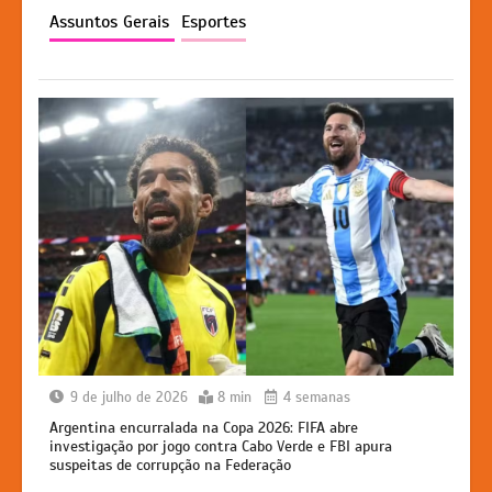
p
o
n
n
Assuntos Gerais
Esportes
p
o
g
k
k
er
9 de julho de 2026
8 min
4 semanas
Argentina encurralada na Copa 2026: FIFA abre
investigação por jogo contra Cabo Verde e FBI apura
suspeitas de corrupção na Federação