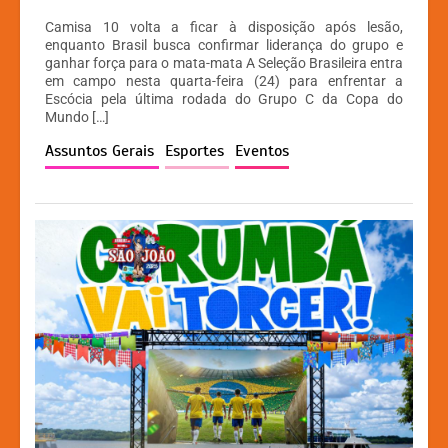
h
a
e
o
Camisa 10 volta a ficar à disposição após lesão,
at
c
s
p
enquanto Brasil busca confirmar liderança do grupo e
ganhar força para o mata-mata A Seleção Brasileira entra
s
e
s
y
em campo nesta quarta-feira (24) para enfrentar a
A
b
e
Li
Escócia pela última rodada do Grupo C da Copa do
Mundo […]
p
o
n
n
Assuntos Gerais
Esportes
Eventos
p
o
g
k
k
er