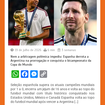
19 de julho de 2026
6 min
3 semanas
Nem a arbitragem polêmica impediu: Espanha derrota a
Argentina na prorrogação e conquista o bicampeonato da
Copa do Mundo
W
F
M
C
h
a
e
o
Seleção espanhola supera os atuais campeões mundiais
at
c
s
p
por 1 a 0, encerra um jejum de 16 anos e volta ao topo do
futebol mundial com título histórico conquistado nos
s
e
s
y
Estados Unidos, México e Canadá Espanha volta ao topo
A
b
e
Li
do futebol mundial após vencer a Argentina […]