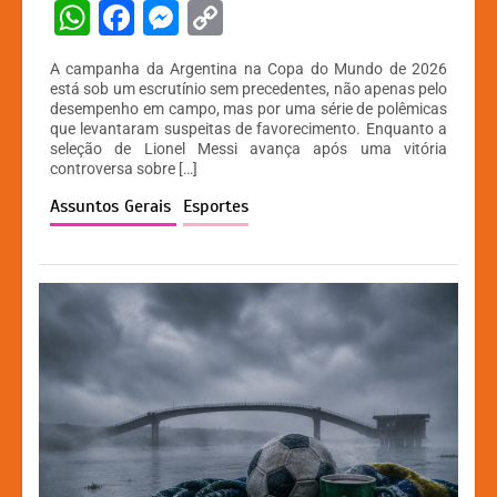
W
F
M
C
h
a
e
o
A campanha da Argentina na Copa do Mundo de 2026
at
c
s
p
está sob um escrutínio sem precedentes, não apenas pelo
desempenho em campo, mas por uma série de polêmicas
s
e
s
y
que levantaram suspeitas de favorecimento. Enquanto a
A
b
e
Li
seleção de Lionel Messi avança após uma vitória
controversa sobre […]
p
o
n
n
Assuntos Gerais
Esportes
p
o
g
k
k
er