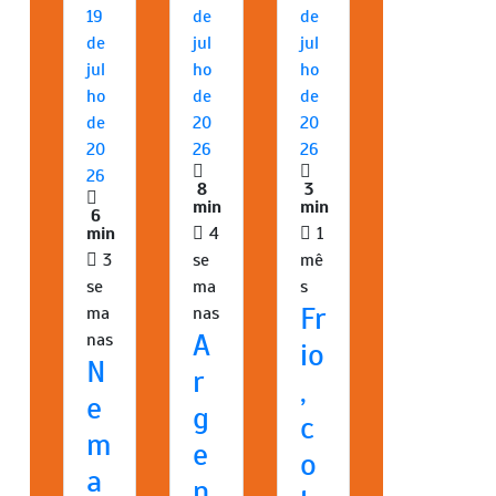
19
de
de
de
jul
jul
jul
ho
ho
ho
de
de
de
20
20
20
26
26
26
8
3
min
min
6
min
4
1
3
se
mê
se
ma
s
Fr
ma
nas
A
nas
io
N
r
,
e
g
c
m
e
o
a
n