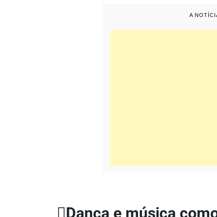
A NOTÍC
Dança e música como 