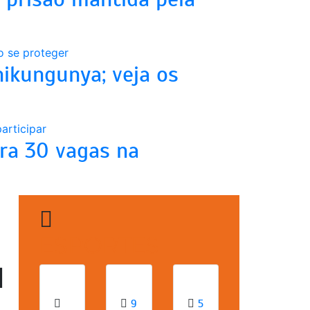
ikungunya; veja os
ara 30 vagas na
ESPORTES
l
9
5