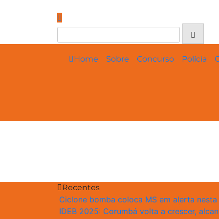
Skip
to
content
Home
Sobre
Concurso
Polícia
C
Recentes
Ciclone bomba coloca MS em alerta nesta q
IDEB 2025: Corumbá volta a crescer, alcan