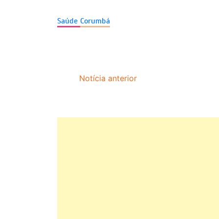
Saúde
Corumbá
Navegação
Notícia anterior
de
Post