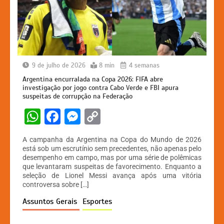
9 de julho de 2026
8 min
4 semanas
Argentina encurralada na Copa 2026: FIFA abre
investigação por jogo contra Cabo Verde e FBI apura
suspeitas de corrupção na Federação
W
F
M
C
h
a
e
o
A campanha da Argentina na Copa do Mundo de 2026
at
c
s
p
está sob um escrutínio sem precedentes, não apenas pelo
desempenho em campo, mas por uma série de polêmicas
s
e
s
y
que levantaram suspeitas de favorecimento. Enquanto a
A
b
e
Li
seleção de Lionel Messi avança após uma vitória
controversa sobre […]
p
o
n
n
Assuntos Gerais
Esportes
p
o
g
k