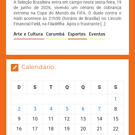
A Seleção Brasileira entra em campo nesta sexta-feira, 19
at
c
s
p
de junho de 2026, vivendo um cenário de cobrança
extrema na Copa do Mundo da FIFA. O duelo contra o
s
e
s
y
Haiti acontece às 21h30 (horário de Brasília) no Lincoln
A
b
e
Li
Financial Field, na Filadélfia. Após o frustrante […]
p
o
n
n
Arte e Cultura
Corumbá
Esportes
Eventos
p
o
g
k
k
er
Calendário
D
S
T
Q
Q
S
S
1
2
3
4
5
6
7
8
9
10
11
12
13
14
15
16
17
18
19
20
21
22