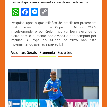
gastos dispararem e aumenta risco de endividamento
W
F
M
C
h
a
e
o
Pesquisa aponta que milhões de brasileiros pretendem
at
c
s
p
gastar mais durante a Copa do Mundo 2026,
impulsionando o comércio, mas também elevando o
s
e
s
y
alerta para o aumento das dívidas e das compras por
A
b
e
Li
impulso. A Copa do Mundo de 2026 não está
movimentando apenas a paixão […]
p
o
n
n
Assuntos Gerais
Economia
Esportes
p
o
g
k
k
er