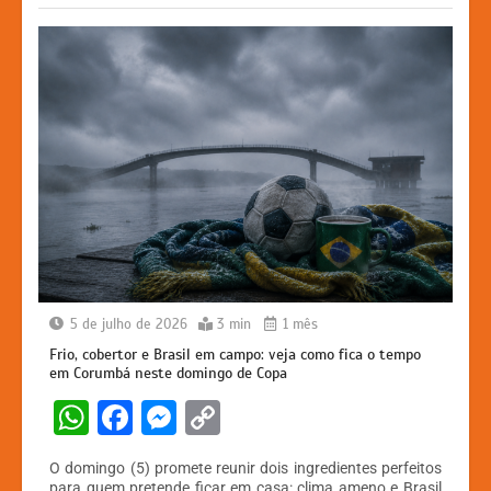
k
er
5 de julho de 2026
3 min
1 mês
Frio, cobertor e Brasil em campo: veja como fica o tempo
em Corumbá neste domingo de Copa
W
F
M
C
h
a
e
o
O domingo (5) promete reunir dois ingredientes perfeitos
at
c
s
p
para quem pretende ficar em casa: clima ameno e Brasil