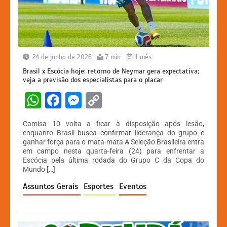
24 de junho de 2026
7 min
1 mês
Brasil x Escócia hoje: retorno de Neymar gera expectativa;
veja a previsão dos especialistas para o placar
W
F
M
C
h
a
e
o
Camisa 10 volta a ficar à disposição após lesão,
at
c
s
p
enquanto Brasil busca confirmar liderança do grupo e
ganhar força para o mata-mata A Seleção Brasileira entra
s
e
s
y
em campo nesta quarta-feira (24) para enfrentar a
A
b
e
Li
Escócia pela última rodada do Grupo C da Copa do
Mundo […]
p
o
n
n
Assuntos Gerais
Esportes
Eventos
p
o
g
k
k
er