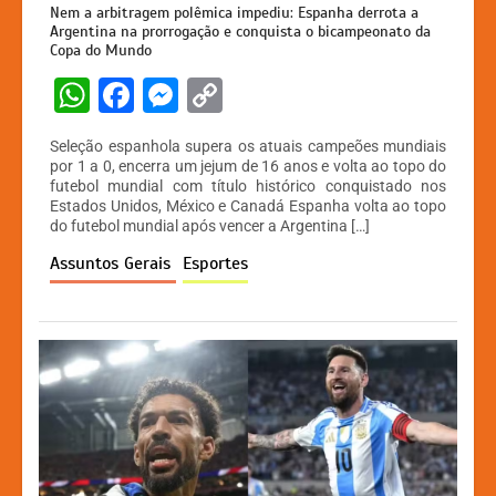
Nem a arbitragem polêmica impediu: Espanha derrota a
Argentina na prorrogação e conquista o bicampeonato da
Copa do Mundo
W
F
M
C
h
a
e
o
Seleção espanhola supera os atuais campeões mundiais
at
c
s
p
por 1 a 0, encerra um jejum de 16 anos e volta ao topo do
futebol mundial com título histórico conquistado nos
s
e
s
y
Estados Unidos, México e Canadá Espanha volta ao topo
A
b
e
Li
do futebol mundial após vencer a Argentina […]
p
o
n
n
Assuntos Gerais
Esportes
p
o
g
k
k
er