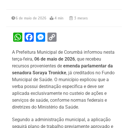
6 de maio de 2026
4 min
3 meses
W
F
M
C
h
a
e
o
A Prefeitura Municipal de Corumbá informou nesta
at
c
s
p
terça-feira,
06 de maio de 2026
, que recebeu
s
e
s
y
recursos provenientes de
emenda parlamentar da
A
b
e
Li
senadora Soraya Tronicke
, já creditados no Fundo
Municipal de Saúde. O município explicou que a
p
o
n
n
verba possui destinação específica e deve ser
p
o
g
k
aplicada exclusivamente no custeio de ações e
k
er
serviços de saúde, conforme normas federais e
diretrizes do Ministério da Saúde.
Segundo a administração municipal, a aplicação
seguirá plano de trabalho previamente aprovado e