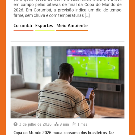
em campo pelas oitavas de final da Copa do Mundo de
s
e
s
y
2026. Em Corumbá, a previsão indica um dia de tempo
A
b
e
Li
firme, sem chuva e com temperaturas […]
p
o
n
n
Corumbá
Esportes
Meio Ambiente
p
o
g
k
k
er
3 de julho de 2026
9 min
1 mês
Copa do Mundo 2026 muda consumo dos brasileiros, faz