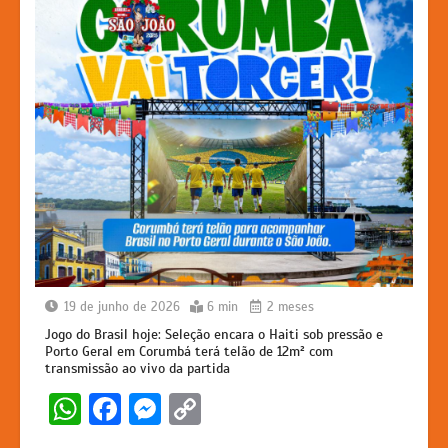
19 de junho de 2026
6 min
2 meses
Jogo do Brasil hoje: Seleção encara o Haiti sob pressão e
Porto Geral em Corumbá terá telão de 12m² com
transmissão ao vivo da partida
W
F
M
C
h
a
e
o