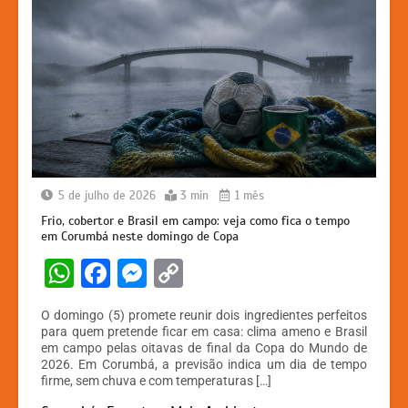
5 de julho de 2026
3 min
1 mês
Frio, cobertor e Brasil em campo: veja como fica o tempo
em Corumbá neste domingo de Copa
W
F
M
C
h
a
e
o
O domingo (5) promete reunir dois ingredientes perfeitos
at
c
s
p
para quem pretende ficar em casa: clima ameno e Brasil
em campo pelas oitavas de final da Copa do Mundo de
s
e
s
y
2026. Em Corumbá, a previsão indica um dia de tempo
A
b
e
Li
firme, sem chuva e com temperaturas […]