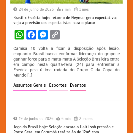
24 de junho de 2026
7 min
1 mês
Brasil x Escócia hoje: retorno de Neymar gera expectativa;
veja a previsão dos especialistas para o placar
W
F
M
C
h
a
e
o
Camisa 10 volta a ficar à disposição após lesão,
at
c
s
p
enquanto Brasil busca confirmar liderança do grupo e
ganhar força para o mata-mata A Seleção Brasileira entra
s
e
s
y
em campo nesta quarta-feira (24) para enfrentar a
A
b
e
Li
Escócia pela última rodada do Grupo C da Copa do
Mundo […]
p
o
n
n
Assuntos Gerais
Esportes
Eventos
p
o
g
k
k
er
19 de junho de 2026
6 min
2 meses
Jogo do Brasil hoje: Seleção encara o Haiti sob pressão e
Porto Geral em Corumbá terá telão de 12m² com