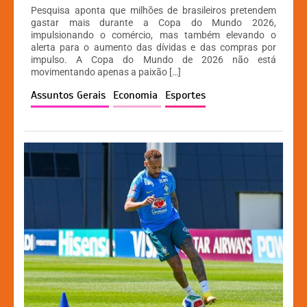
h
a
e
o
Pesquisa aponta que milhões de brasileiros pretendem
at
c
s
p
gastar mais durante a Copa do Mundo 2026,
impulsionando o comércio, mas também elevando o
s
e
s
y
alerta para o aumento das dívidas e das compras por
A
b
e
Li
impulso. A Copa do Mundo de 2026 não está
movimentando apenas a paixão […]
p
o
n
n
Assuntos Gerais
Economia
Esportes
p
o
g
k
k
er