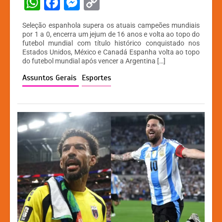
W
F
M
C
h
a
e
o
Seleção espanhola supera os atuais campeões mundiais
at
c
s
p
por 1 a 0, encerra um jejum de 16 anos e volta ao topo do
futebol mundial com título histórico conquistado nos
s
e
s
y
Estados Unidos, México e Canadá Espanha volta ao topo
A
b
e
Li
do futebol mundial após vencer a Argentina […]
p
o
n
n
Assuntos Gerais
Esportes
p
o
g
k
k
er