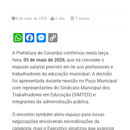
6 de maio de 2026
5 min
3 meses
W
F
M
C
h
a
e
o
A Prefeitura de Corumbá confirmou nesta terça-
at
c
s
p
feira,
05 de maio de 2026
, que irá conceder o
s
e
s
y
reajuste salarial previsto em lei aos professores e
A
b
e
Li
trabalhadores da educação municipal. A decisão
foi apresentada durante reunião no Paço Municipal
p
o
n
n
com representantes do Sindicato Municipal dos
p
o
g
k
Trabalhadores em Educação (SIMTED) e
k
er
integrantes da administração pública.
O encontro também abriu espaço para novas
negociações envolvendo reivindicações da
categoria, mas o Executivo sinalizou que avanços