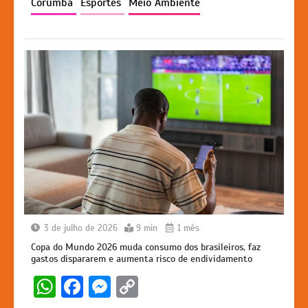
p
o
n
n
Corumbá
Esportes
Meio Ambiente
p
o
g
k
k
er
3 de julho de 2026
9 min
1 mês
Copa do Mundo 2026 muda consumo dos brasileiros, faz
gastos dispararem e aumenta risco de endividamento
W
F
M
C