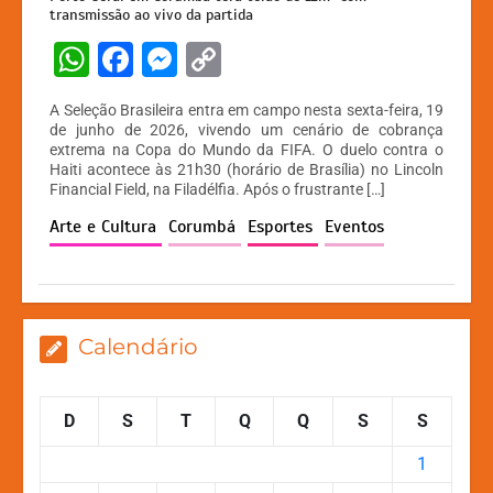
transmissão ao vivo da partida
W
F
M
C
h
a
e
o
A Seleção Brasileira entra em campo nesta sexta-feira, 19
at
c
s
p
de junho de 2026, vivendo um cenário de cobrança
extrema na Copa do Mundo da FIFA. O duelo contra o
s
e
s
y
Haiti acontece às 21h30 (horário de Brasília) no Lincoln
A
b
e
Li
Financial Field, na Filadélfia. Após o frustrante […]
p
o
n
n
Arte e Cultura
Corumbá
Esportes
Eventos
p
o
g
k
k
er
Calendário
D
S
T
Q
Q
S
S
1