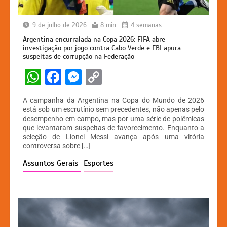
9 de julho de 2026
8 min
4 semanas
Argentina encurralada na Copa 2026: FIFA abre
investigação por jogo contra Cabo Verde e FBI apura
suspeitas de corrupção na Federação
W
F
M
C
h
a
e
o
A campanha da Argentina na Copa do Mundo de 2026
at
c
s
p
está sob um escrutínio sem precedentes, não apenas pelo
desempenho em campo, mas por uma série de polêmicas
s
e
s
y
que levantaram suspeitas de favorecimento. Enquanto a
A
b
e
Li
seleção de Lionel Messi avança após uma vitória
controversa sobre […]
p
o
n
n
Assuntos Gerais
Esportes
p
o
g
k
k
er