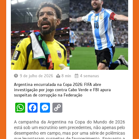
9 de julho de 2026
8 min
4 semanas
Argentina encurralada na Copa 2026: FIFA abre
investigação por jogo contra Cabo Verde e FBI apura
suspeitas de corrupção na Federação
W
F
M
C
h
a
e
o
A campanha da Argentina na Copa do Mundo de 2026
at
c
s
p
está sob um escrutínio sem precedentes, não apenas pelo
desempenho em campo, mas por uma série de polêmicas
s
e
s
y
que levantaram suspeitas de favorecimento. Enquanto a