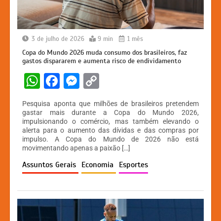
3 de julho de 2026
9 min
1 mês
Copa do Mundo 2026 muda consumo dos brasileiros, faz
gastos dispararem e aumenta risco de endividamento
W
F
M
C
h
a
e
o
Pesquisa aponta que milhões de brasileiros pretendem
at
c
s
p
gastar mais durante a Copa do Mundo 2026,
impulsionando o comércio, mas também elevando o
s
e
s
y
alerta para o aumento das dívidas e das compras por
A
b
e
Li
impulso. A Copa do Mundo de 2026 não está
movimentando apenas a paixão […]
p
o
n
n
Assuntos Gerais
Economia
Esportes
p
o
g
k
k
er