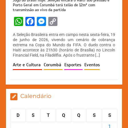
Jogo do Brasil hoje: Seleção encara o Haiti sob pressão e
Porto Geral em Corumbá terá telão de 12m² com
transmissão ao vivo da partida
W
F
M
C
h
a
e
o
A Seleção Brasileira entra em campo nesta sexta-feira, 19
at
c
s
p
de junho de 2026, vivendo um cenário de cobrança
extrema na Copa do Mundo da FIFA. O duelo contra o
s
e
s
y
Haiti acontece às 21h30 (horário de Brasília) no Lincoln
A
b
e
Li
Financial Field, na Filadélfia. Após o frustrante […]
p
o
n
n
Arte e Cultura
Corumbá
Esportes
Eventos
p
o
g
k
k
er
Calendário
D
S
T
Q
Q
S
S
1