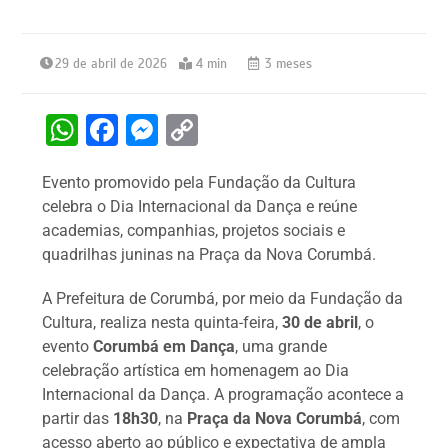
29 de abril de 2026
4 min
3 meses
W
F
M
C
h
a
e
o
Evento promovido pela Fundação da Cultura
at
c
s
p
celebra o Dia Internacional da Dança e reúne
s
e
s
y
academias, companhias, projetos sociais e
A
b
e
Li
quadrilhas juninas na Praça da Nova Corumbá.
p
o
n
n
A Prefeitura de Corumbá, por meio da Fundação da
p
o
g
k
Cultura, realiza nesta quinta-feira,
30 de abril
, o
k
er
evento
Corumbá em Dança
, uma grande
celebração artística em homenagem ao Dia
Internacional da Dança. A programação acontece a
partir das
18h30
, na
Praça da Nova Corumbá
, com
acesso aberto ao público e expectativa de ampla