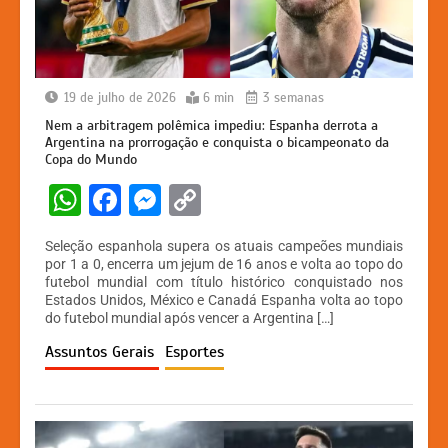
19 de julho de 2026
6 min
3 semanas
Nem a arbitragem polêmica impediu: Espanha derrota a
Argentina na prorrogação e conquista o bicampeonato da
Copa do Mundo
W
F
M
C
h
a
e
o
Seleção espanhola supera os atuais campeões mundiais
at
c
s
p
por 1 a 0, encerra um jejum de 16 anos e volta ao topo do
futebol mundial com título histórico conquistado nos
s
e
s
y
Estados Unidos, México e Canadá Espanha volta ao topo
A
b
e
Li
do futebol mundial após vencer a Argentina […]
p
o
n
n
Assuntos Gerais
Esportes
p
o
g
k
k
er