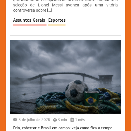
A
b
e
Li
seleção de Lionel Messi avança após uma vitória
controversa sobre […]
p
o
n
n
Assuntos Gerais
Esportes
p
o
g
k
k
er
5 de julho de 2026
3 min
1 mês
Frio, cobertor e Brasil em campo: veja como fica o tempo