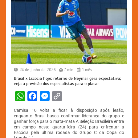
24 de junho de 2026
7 min
1 mês
Brasil x Escócia hoje: retorno de Neymar gera expectativa;
veja a previsão dos especialistas para o placar
W
F
M
C
h
a
e
o
Camisa 10 volta a ficar à disposição após lesão,
at
c
s
p
enquanto Brasil busca confirmar liderança do grupo e
ganhar força para o mata-mata A Seleção Brasileira entra
s
e
s
y
em campo nesta quarta-feira (24) para enfrentar a
A
b
e
Li
Escócia pela última rodada do Grupo C da Copa do