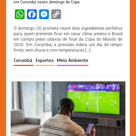
em Corumbá neste domingo de Copa
W
F
M
C
h
a
e
o
O domingo (5) promete reunir dois ingredientes perfeitos
at
c
s
p
para quem pretende ficar em casa: clima ameno e Brasil
em campo pelas oitavas de final da Copa do Mundo de
s
e
s
y
2026. Em Corumbá, a previsão indica um dia de tempo
A
b
e
Li
firme, sem chuva e com temperaturas […]
p
o
n
n
Corumbá
Esportes
Meio Ambiente
p
o
g
k
k
er