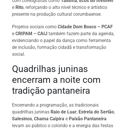
com coreografias como
Talismã
,
Ecos do Invisível
e
Rito
, reforçando o alto nível técnico e artístico
presente na produção cultural corumbaense.
Projetos sociais como
Cidade Dom Bosco – PCAF
e
CRIPAM – CAIJ
também fazem parte da agenda,
evidenciando o papel da dança como ferramenta
de inclusão, formação cidadã e transformação
social.
Quadrilhas juninas
encerram a noite com
tradição pantaneira
Encerrando a programação, as tradicionais
quadrilhas juninas
Raio de Luar
,
Estrela do Sertão
,
Salesinos
,
Chama Caipira
e
Paixão Pantaneira
levam ao público o colorido e a energia das festas